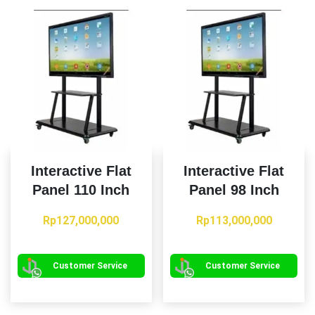
ini
ini
dapat
da
diambil
dia
di
di
halaman
ha
produk
pr
Interactive Flat
Interactive Flat
Panel 110 Inch
Panel 98 Inch
Rp
127,000,000
Rp
113,000,000
Customer Service
Customer Service