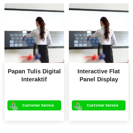
terbaru
Papan Tulis Digital
Interactive Flat
Interaktif
Panel Display
Pr
ini
mem
Customer Service
Customer Service
be
var
Pil