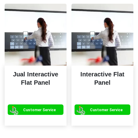
ini
da
dia
di
ha
pr
Jual Interactive
Interactive Flat
Flat Panel
Panel
Produk
Pr
ini
ini
memiliki
mem
Customer Service
Customer Service
beberapa
be
varian.
var
Pilihan
Pil