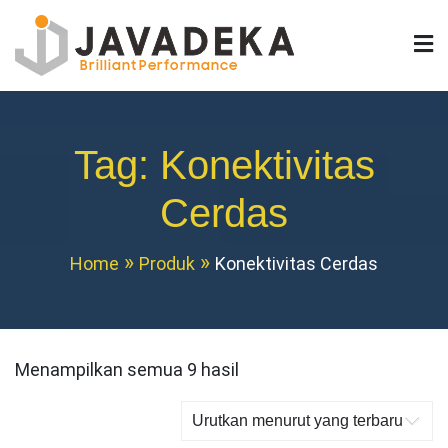
Skip
to
content
Javadeka LED
Jual Videotron Indoor & Outdoor TKDN
Tag:
Konektivitas
Cerdas
Home
Produk
Konektivitas Cerdas
Diurutkan
Menampilkan semua 9 hasil
menurut
yang