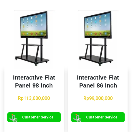
ini
dapat
diambil
di
halaman
produk
Interactive Flat
Interactive Flat
Panel 98 Inch
Panel 86 Inch
Rp
113,000,000
Rp
99,000,000
Customer Service
Customer Service