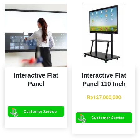
ini
da
dia
di
ha
pr
Interactive Flat
Interactive Flat
Panel
Panel 110 Inch
Produk
Rp
127,000,000
ini
memiliki
Customer Service
Customer Service
beberapa
varian.
Pilihan