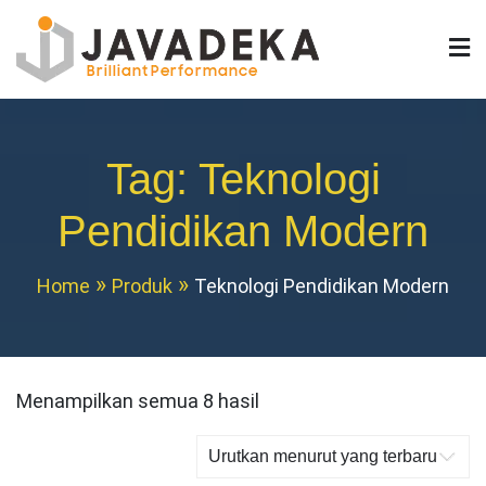
Skip
to
content
Javadeka LED
Jual Videotron Indoor & Outdoor TKDN
Tag:
Teknologi
Pendidikan Modern
Home
Produk
Teknologi Pendidikan Modern
Diurutkan
Menampilkan semua 8 hasil
menurut
yang