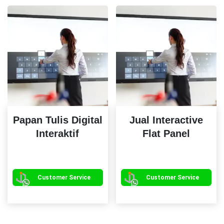
terbaru
Papan Tulis Digital
Jual Interactive
Interaktif
Flat Panel
Pr
ini
mem
Customer Service
Customer Service
be
var
Pil