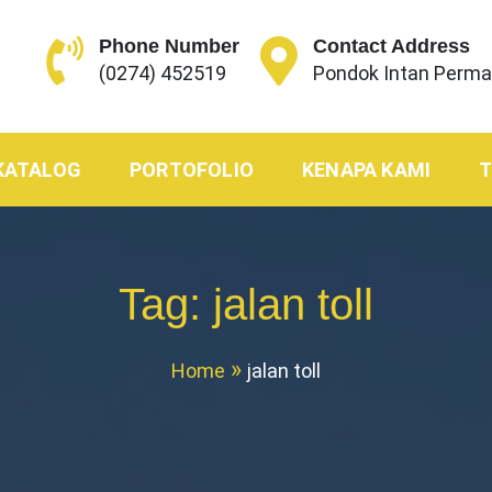
Phone Number
Contact Address
(0274) 452519
Pondok Intan Permai
KATALOG
PORTOFOLIO
KENAPA KAMI
Tag:
jalan toll
Home
jalan toll