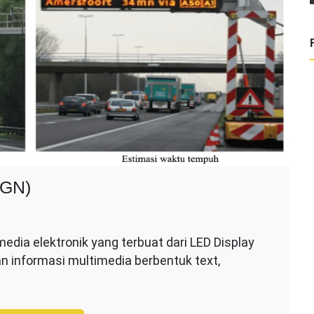
GN)
ada
MS
dia elektronik yang terbuat dari LED Display
VARIABLE
n informasi multimedia berbentuk text,
ESSAGE
IGN)