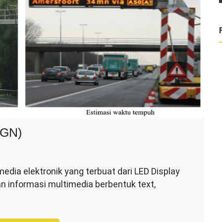
GN)
ada
MS
dia elektronik yang terbuat dari LED Display
VARIABLE
n informasi multimedia berbentuk text,
ESSAGE
IGN)