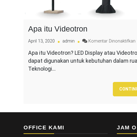
Apa itu Videotron
April 13, 2020
admin
Komentar Dinonaktifkan
Apa itu Videotron? LED Display atau Videotr
i
dapat digunakan untuk kebutuhan dalam ruan
Teknologi…
CONTIN
OFFICE KAMI
JAM O