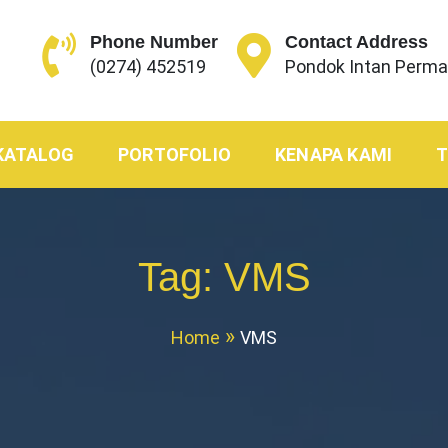
Phone Number
Contact Address
(0274) 452519
Pondok Intan Permai
KATALOG
PORTOFOLIO
KENAPA KAMI
Tag:
VMS
Home
VMS