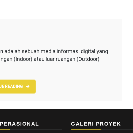
pada
Apa
on adalah sebuah media informasi digital yang
tu
gan (Indoor) atau luar ruangan (Outdoor).
Videotron
UE READING
PERASIONAL
GALERI PROYEK